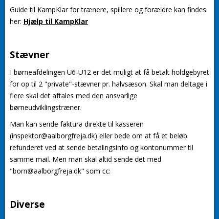
Guide til KampKlar for trænere, spillere og forældre kan findes
her:
Hjælp til KampKlar
Stævner
I børneafdelingen U6-U12 er det muligt at få betalt holdgebyret
for op til 2 "private"-stævner pr. halvsæson. Skal man deltage i
flere skal det aftales med den ansvarlige
børneudviklingstræner.
Man kan sende faktura direkte til kasseren
(inspektor@aalborgfreja.dk) eller bede om at få et beløb
refunderet ved at sende betalingsinfo og kontonummer til
samme mail. Men man skal altid sende det med
"born@aalborgfreja.dk" som cc:
Diverse