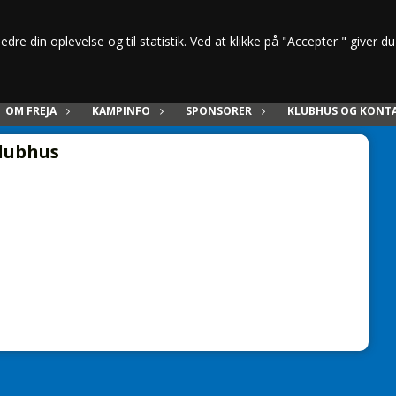
dre din oplevelse og til statistik. Ved at klikke på "Accepter " giver d
OM FREJA
KAMPINFO
SPONSORER
KLUBHUS OG KONT
lubhus