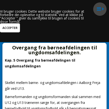
Vi bruger cookies Dette website bruger cookies for at
forbedre din oplevelse og til statistik. Ved at klikke på
"Accepter " giver du samtykke til brugen af cookies til
disse formål.
Kun i "Den blå tråd"
Overgang fra børneafdelingen til
ungdomsafdelingen.
Kap. 5 Overgang fra børneafdelingen til
ungdomsafdelingen
Skellet mellem børne- og ungdomsafdelingen i Aalborg Freja
går ved U13.
Børneformanden og ungdomsformanden skal sammen med
U12 og U13 træneren sørge for, at overgangen fra
børnefodbold til ungdomsfodbold går så hensigtsmæssigt