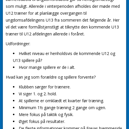
som muligt. Allerede i vinterperioden afholdes der møde med
U12 træner for at planlægge overgangen til
ungdomsafdelingens U13 fra sommeren det følgende år. Her
vil det være formålstjenstligt at tilknytte den kommende U13
træner til U12 afdelingen allerede i foråret.
Udfordringer:
Hvilket niveau er henholdsvis de kommende U12 og
U13 spillere på?
Hvor mange spillere er de i alt.
Hvad kan jeg som forældre og spillere forvente?
Klubben sørger for trænere.
Vi siger 1. og 2. hold.
At spillerne er omklædt et kvarter før træning.
Minimum 1½ gange træning 2 gange om ugen.
Mere fokus på taktik og fysik.
Øget fokus på resultater.
De fleste informationer kommer på Frejas hjemmeside.