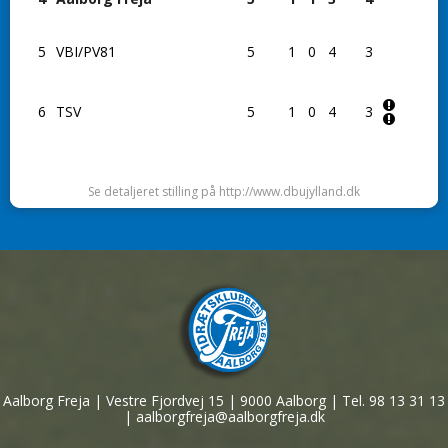
5
VBI/PV81
5
1
0
4
3
6
TSV
5
1
0
4
3
Se detaljeret stilling på http://www.dbujylland.dk
Aalborg Freja | Vestre Fjordvej 15 | 9000 Aalborg | Tel. 98 13 31 13
| aalborgfreja@aalborgfreja.dk