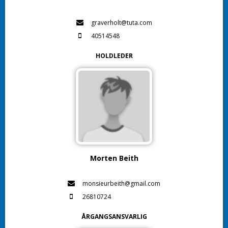
graverholt@tuta.com
40514548
HOLDLEDER
Morten Beith
monsieurbeith@gmail.com
26810724
ÅRGANGSANSVARLIG