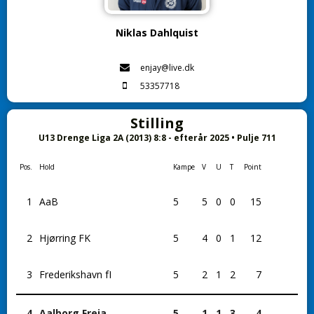
Niklas Dahlquist
enjay@live.dk
53357718
Stilling
U13 Drenge Liga 2A (2013) 8:8 - efterår 2025 • Pulje 711
Pos.
Hold
Kampe
V
U
T
Point
1
AaB
5
5
0
0
15
2
Hjørring FK
5
4
0
1
12
3
Frederikshavn fI
5
2
1
2
7
4
Aalborg Freja
5
1
1
3
4