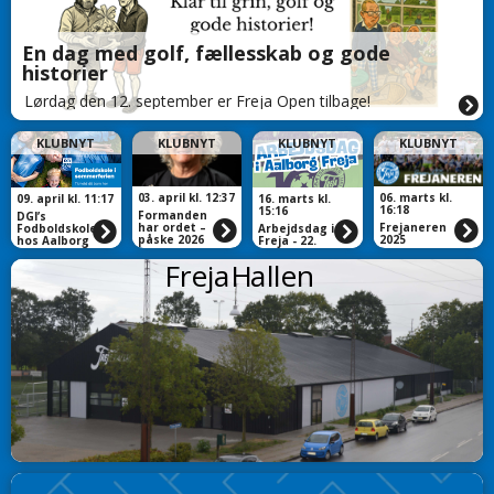
En dag med golf, fællesskab og gode
historier
Lørdag den 12. september er Freja Open tilbage!
KLUBNYT
KLUBNYT
KLUBNYT
KLUBNYT
03. april kl. 12:37
06. marts kl.
09. april kl. 11:17
16. marts kl.
16:18
15:16
Formanden
DGI’s
har ordet –
Frejaneren
Fodboldskole
Arbejdsdag i
påske 2026
2025
hos Aalborg
Freja - 22.
Freja 2026
marts