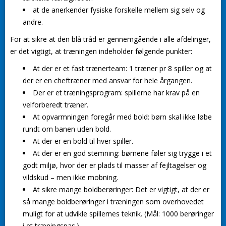
at de anerkender fysiske forskelle mellem sig selv og
andre.
For at sikre at den blå tråd er gennemgående i alle afdelinger,
er det vigtigt, at træningen indeholder følgende punkter:
At der er et fast trænerteam: 1 træner pr 8 spiller og at
der er en cheftræner med ansvar for hele årgangen.
Der er et træningsprogram: spillerne har krav på en
velforberedt træner.
At opvarmningen foregår med bold: børn skal ikke løbe
rundt om banen uden bold.
At der er en bold til hver spiller.
At der er en god stemning: børnene føler sig trygge i et
godt miljø, hvor der er plads til masser af fejltagelser og
vildskud – men ikke mobning.
At sikre mange boldberøringer: Det er vigtigt, at der er
så mange boldberøringer i træningen som overhovedet
muligt for at udvikle spillernes teknik. (Mål: 1000 berøringer
i et træningspas.)