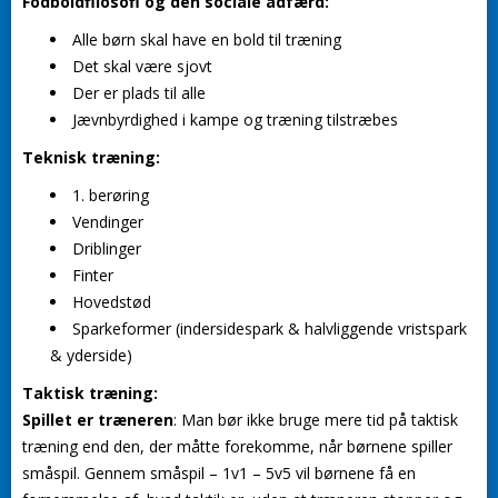
Fodboldfilosofi og den sociale adfærd:
Alle børn skal have en bold til træning
Det skal være sjovt
Der er plads til alle
Jævnbyrdighed i kampe og træning tilstræbes
Teknisk træning:
1. berøring
Vendinger
Driblinger
Finter
Hovedstød
Sparkeformer (indersidespark & halvliggende vristspark
& yderside)
Taktisk træning:
Spillet er træneren
: Man bør ikke bruge mere tid på taktisk
træning end den, der måtte forekomme, når børnene spiller
småspil. Gennem småspil – 1v1 – 5v5 vil børnene få en