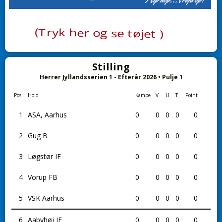
Stilling
Herrer Jyllandsserien 1 - Efterår 2026 • Pulje 1
Pos.
Hold
Kampe
V
U
T
Point
1
ASA, Aarhus
0
0
0
0
0
2
Gug B
0
0
0
0
0
3
Løgstør IF
0
0
0
0
0
4
Vorup FB
0
0
0
0
0
5
VSK Aarhus
0
0
0
0
0
6
Aabyhøj IF
0
0
0
0
0