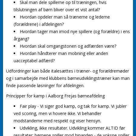
Skal man dele spillerne op til træningen, hvis
tilslutningen af børn bliver over et vist antal?
Hvordan opdeler man så trænerne og lederne
(forældrene) i afdelingen?
Hvordan tager man imod nye spillere (og forældre) i ens
årgang?
Hvordan skal omgangstonen og adfærden være?
Hvordan håndterer man mobning eller anden
uacceptabel adfærd?
Udfordringer kan både italesættes i træner- og forældremøder
og i samarbejde med klubbens børneudviklingstræner kan man
finde passende løsninger for afdelingen.
Principper for kamp i Aalborg Frejas børneafdeling
Fair play
- Vi siger god kamp, og tak for kamp. Vi jubler
ved scoring, men vi hovere ikke. Vi behandler
modstanderne med respekt og viser hensyn.
Udvikling, ikke resultater.
Udvikling kommer ALTID før
resultater: børnene spiller mod hinanden - de voksne spiller