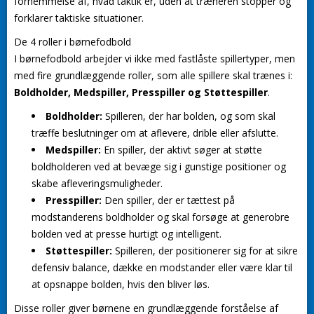
fornemmelse af, hvad taktik er, uden at træneren stopper og
forklarer taktiske situationer.
De 4 roller i børnefodbold
I børnefodbold arbejder vi ikke med fastlåste spillertyper, men
med fire grundlæggende roller, som alle spillere skal trænes i:
Boldholder, Medspiller, Presspiller og Støttespiller
.
Boldholder:
Spilleren, der har bolden, og som skal
træffe beslutninger om at aflevere, drible eller afslutte.
Medspiller:
En spiller, der aktivt søger at støtte
boldholderen ved at bevæge sig i gunstige positioner og
skabe afleveringsmuligheder.
Presspiller:
Den spiller, der er tættest på
modstanderens boldholder og skal forsøge at generobre
bolden ved at presse hurtigt og intelligent.
Støttespiller:
Spilleren, der positionerer sig for at sikre
defensiv balance, dække en modstander eller være klar til
at opsnappe bolden, hvis den bliver løs.
Disse roller giver børnene en grundlæggende forståelse af