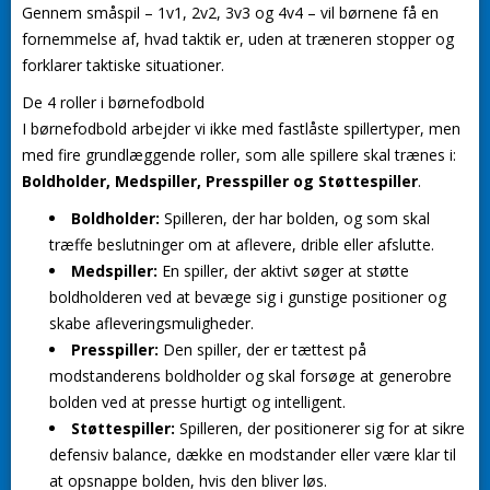
Gennem småspil – 1v1, 2v2, 3v3 og 4v4 – vil børnene få en
fornemmelse af, hvad taktik er, uden at træneren stopper og
forklarer taktiske situationer.
De 4 roller i børnefodbold
I børnefodbold arbejder vi ikke med fastlåste spillertyper, men
med fire grundlæggende roller, som alle spillere skal trænes i:
Boldholder, Medspiller, Presspiller og Støttespiller
.
Boldholder:
Spilleren, der har bolden, og som skal
træffe beslutninger om at aflevere, drible eller afslutte.
Medspiller:
En spiller, der aktivt søger at støtte
boldholderen ved at bevæge sig i gunstige positioner og
skabe afleveringsmuligheder.
Presspiller:
Den spiller, der er tættest på
modstanderens boldholder og skal forsøge at generobre
bolden ved at presse hurtigt og intelligent.
Støttespiller:
Spilleren, der positionerer sig for at sikre
defensiv balance, dække en modstander eller være klar til
at opsnappe bolden, hvis den bliver løs.