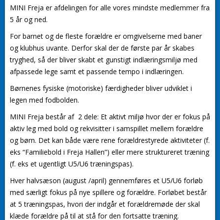
MINI Freja er afdelingen for alle vores mindste medlemmer fra
5 år og ned.
For barnet og de fleste forældre er omgivelserne med baner
og klubhus uvante. Derfor skal der de første par år skabes
tryghed, så der bliver skabt et gunstigt indlæringsmiljø med
afpassede lege samt et passende tempo i indlæringen.
Børnenes fysiske (motoriske) færdigheder bliver udviklet i
legen med fodbolden.
MINI Freja består af 2 dele: Et aktivt miljø hvor der er fokus på
aktiv leg med bold og rekvisitter i samspillet mellem forældre
og børn. Det kan både være rene forældrestyrede aktiviteter (f.
eks “Familiebold i Freja Hallen”) eller mere struktureret træning
(f. eks et ugentligt U5/U6 træningspas).
Hver halvsæson (august /april) gennemføres et U5/U6 forløb
med særligt fokus på nye spillere og forældre. Forløbet består
at 5 træningspas, hvori der indgår et forældremøde der skal
klæde forældre på til at stå for den fortsatte træning.