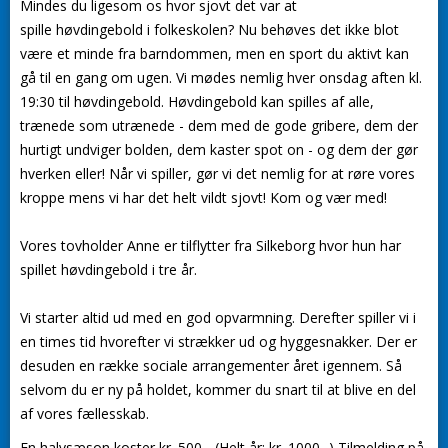
Mindes du ligesom os hvor sjovt det var at
spille
høvdingebold
i folkeskolen? Nu behøves det ikke blot
være et minde fra barndommen, men en sport du aktivt kan
gå til en gang om ugen. Vi mødes nemlig hver onsdag aften kl.
19:30 til
høvdingebold
.
Høvdingebold
kan spilles af alle,
trænede som utrænede - dem med de gode gribere, dem der
hurtigt undviger bolden, dem kaster spot on - og dem der gør
hverken eller! Når vi spiller, gør vi det nemlig for at røre vores
kroppe mens vi har det helt vildt sjovt! Kom og vær med!
Vores tovholder Anne er tilflytter fra Silkeborg hvor hun har
spillet
høvdingebold
i tre år.
Vi starter altid ud med en god opvarmning. Derefter spiller vi i
en times tid hvorefter vi strækker ud og hyggesnakker. Der er
desuden en række sociale arrangementer året igennem. Så
selvom du er ny på holdet, kommer du snart til at blive en del
af vores fællesskab.
En halvsæson koster kr. 500,- (Helt år: kr. 1000,-) Tilmelding på