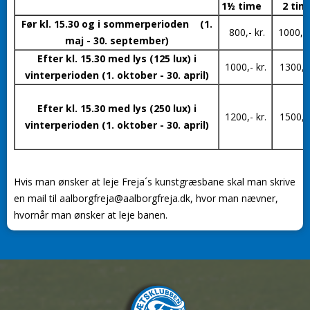
1½ time
2 tim
Før kl. 15.30 og i sommerperioden
(1.
800,- kr.
1000, -
maj - 30. september)
Efter kl. 15.30 med lys (125 lux) i
1000,- kr.
1300,- 
vinterperioden (1. oktober - 30. april)
Efter kl. 15.30 med lys (250 lux) i
1200,- kr.
1500,- 
vinterperioden (1. oktober - 30. april)
Hvis man ønsker at leje Freja´s kunstgræsbane skal man skrive
en mail til aalborgfreja@aalborgfreja.dk, hvor man nævner,
hvornår man ønsker at leje banen.